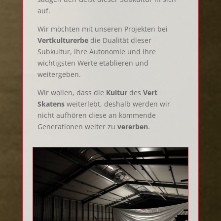
auf.
Wir möchten mit unseren Projekten bei
Vertkulturerbe
die Dualität dieser
Subkultur, ihre Autonomie und ihre
wichtigsten Werte etablieren und
weitergeben.
Wir wollen, dass die
Kultur
des
Vert
Skatens
weiterlebt, deshalb werden wir
nicht aufhören diese an kommende
Generationen weiter zu
vererben
.