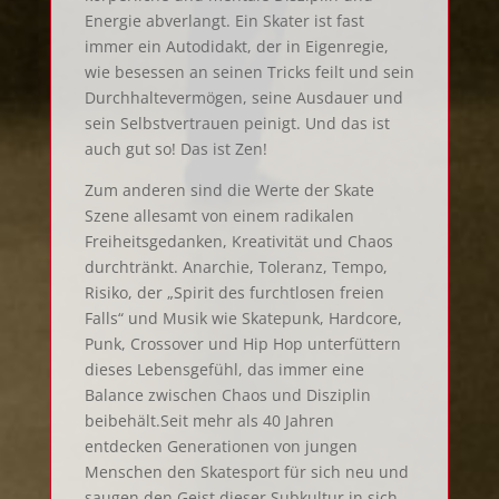
Energie abverlangt. Ein Skater ist fast
immer ein Autodidakt, der in Eigenregie,
wie besessen an seinen Tricks feilt und sein
Durchhaltevermögen, seine Ausdauer und
sein Selbstvertrauen peinigt. Und das ist
auch gut so! Das ist Zen!
Zum anderen sind die Werte der Skate
Szene allesamt von einem radikalen
Freiheitsgedanken, Kreativität und Chaos
durchtränkt. Anarchie, Toleranz, Tempo,
Risiko, der „Spirit des furchtlosen freien
Falls“ und Musik wie Skatepunk, Hardcore,
Punk, Crossover und Hip Hop unterfüttern
dieses Lebensgefühl, das immer eine
Balance zwischen Chaos und Disziplin
beibehält.Seit mehr als 40 Jahren
entdecken Generationen von jungen
Menschen den Skatesport für sich neu und
saugen den Geist dieser Subkultur in sich