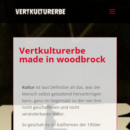
Vertkulturerbe
made in woodbrock
Kultur
ist laut Definition
all das, was der
Mensch selbst gestaltend hervorbringen
kann, ganz im Gegensatz zu der von ihm
nicht geschaffenen und nicht
veränderbaren Natur.
So geschah es im Kalifornien der 1950er